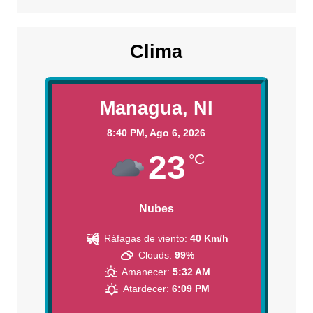
Clima
Managua, NI
8:40 PM,
Ago 6, 2026
23
°C
Nubes
Ráfagas de viento:
40 Km/h
Clouds:
99%
Amanecer:
5:32 AM
Atardecer:
6:09 PM