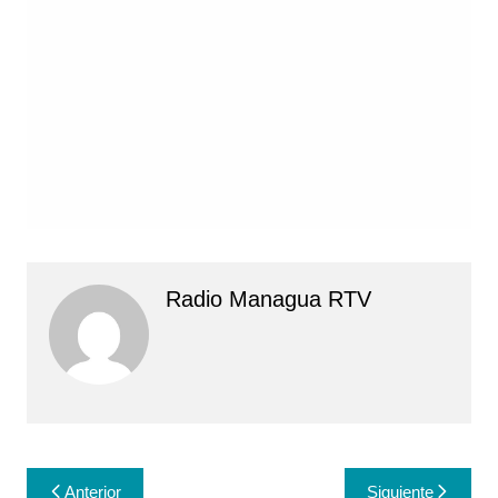
Radio Managua RTV
Navegación
Anterior
Siguiente