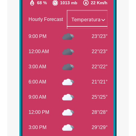
68 %
1013 mb
22 Km/h
Hourly Forecast
9:00 PM
23
°
/
23
°
12:00 AM
22
°
/
23
°
3:00 AM
22
°
/
22
°
6:00 AM
21
°
/
21
°
9:00 AM
25
°
/
25
°
12:00 PM
28
°
/
28
°
3:00 PM
29
°
/
29
°