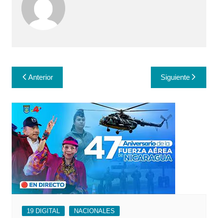
Navegación
Anterior
Siguiente
de
entradas
19 DIGITAL
NACIONALES