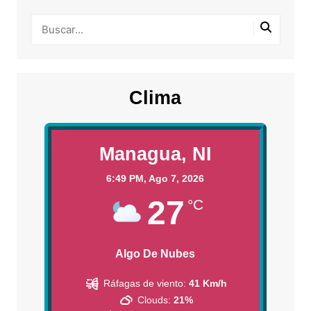
Clima
Managua, NI
6:49 PM,
Ago 7, 2026
27
°C
Algo De Nubes
Ráfagas de viento:
41 Km/h
Clouds:
21%