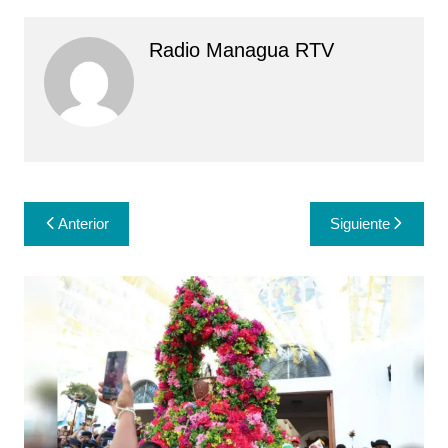
Radio Managua RTV
Navegación
Anterior
Siguiente
de
entradas