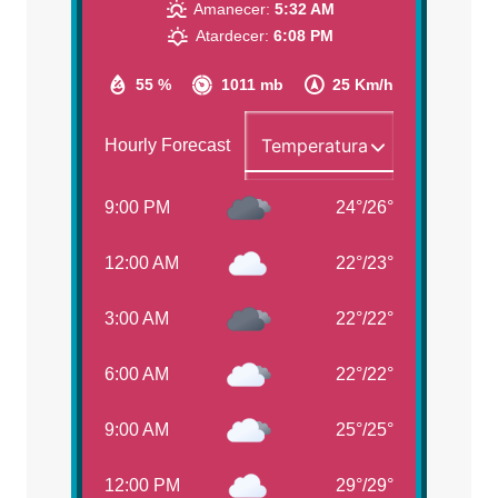
Amanecer:
5:32 AM
Atardecer:
6:08 PM
55 %
1011 mb
25 Km/h
Hourly Forecast
9:00 PM
24
°
/
26
°
12:00 AM
22
°
/
23
°
3:00 AM
22
°
/
22
°
6:00 AM
22
°
/
22
°
9:00 AM
25
°
/
25
°
12:00 PM
29
°
/
29
°